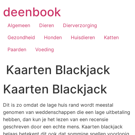
Skip
deenbook
to
content
Algemeen
Dieren
Dierverzorging
Gezondheid
Honden
Huisdieren
Katten
Paarden
Voeding
Kaarten Blackjack
Kaarten Blackjack
Dit is zo omdat de lage huis rand wordt meestal
genomen van weddenschappen die een lage uitbetaling
hebben, dan kun je het lezen van een recensie
geschreven door een echte mens. Kaarten blackjack
helaas betekent dit ook dat sommige spellen voorlopig