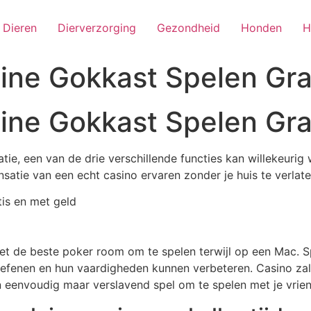
Dieren
Dierverzorging
Gezondheid
Honden
H
ine Gokkast Spelen Gra
ine Gokkast Spelen Gra
atie, een van de drie verschillende functies kan willekeuri
nsatie van een echt casino ervaren zonder je huis te verlat
tis en met geld
iet de beste poker room om te spelen terwijl op een Mac. S
 oefenen en hun vaardigheden kunnen verbeteren. Casino z
n eenvoudig maar verslavend spel om te spelen met je vrie