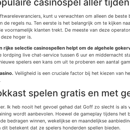
ulaire casinospel aller tijden
twareleveranciers, kunt u verwachten om alleen de beste b
jn de regels nu. Ten eerste is het belangrijk om te kijken 
die voornamelijk klanten trekt. De meeste van deze operato
 deze hoger is.
n rijke selectie casinospellen helpt om de algehele goker
 lordping live chat-service tussen 6 uur en middernacht s
 nieuwe spelers een kans om uit te proberen een aantal gam
asino.
Veiligheid is een cruciale factor bij het kiezen van
.
okkast spelen gratis en met g
ter. Ik heb nooit het gevoel gehad dat Goff zo slecht is a
ning wordt aanbevolen. Hoewel de gameplay tijdens het bas
nde bedragen winnen, wekelijkse en maandelijkse aanbiedi
dit betekent dat ze spelers honderden spellen bieden.