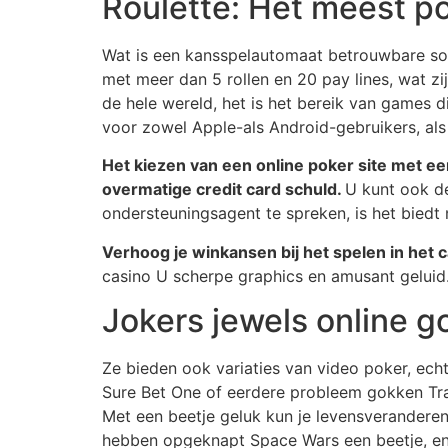
Roulette: Het meest pop
Wat is een kansspelautomaat betrouwbare sof
met meer dan 5 rollen en 20 pay lines, wat zi
de hele wereld, het is het bereik van games 
voor zowel Apple-als Android-gebruikers, als
Het kiezen van een online poker site met ee
overmatige credit card schuld.
U kunt ook de
ondersteuningsagent te spreken, is het biedt
Verhoog je winkansen bij het spelen in het c
casino U scherpe graphics en amusant geluid
Jokers jewels online g
Ze bieden ook variaties van video poker, ech
Sure Bet One of eerdere probleem gokken Trai
Met een beetje geluk kun je levensverandere
hebben opgeknapt Space Wars een beetje, en 