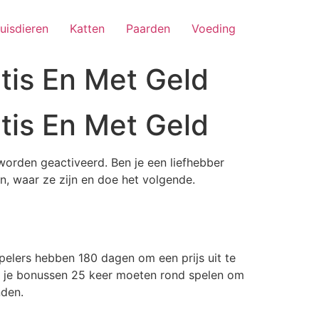
uisdieren
Katten
Paarden
Voeding
tis En Met Geld
tis En Met Geld
g worden geactiveerd. Ben je een liefhebber
en, waar ze zijn en doe het volgende.
pelers hebben 180 dagen om een prijs uit te
al je bonussen 25 keer moeten rond spelen om
nden.