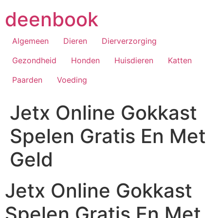
Skip
deenbook
to
content
Algemeen
Dieren
Dierverzorging
Gezondheid
Honden
Huisdieren
Katten
Paarden
Voeding
Jetx Online Gokkast
Spelen Gratis En Met
Geld
Jetx Online Gokkast
Spelen Gratis En Met