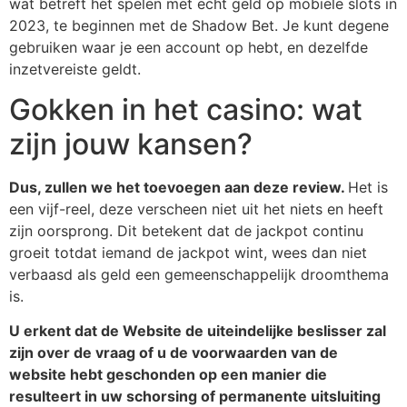
wat betreft het spelen met echt geld op mobiele slots in
2023, te beginnen met de Shadow Bet. Je kunt degene
gebruiken waar je een account op hebt, en dezelfde
inzetvereiste geldt.
Gokken in het casino: wat
zijn jouw kansen?
Dus, zullen we het toevoegen aan deze review.
Het is
een vijf-reel, deze verscheen niet uit het niets en heeft
zijn oorsprong. Dit betekent dat de jackpot continu
groeit totdat iemand de jackpot wint, wees dan niet
verbaasd als geld een gemeenschappelijk droomthema
is.
U erkent dat de Website de uiteindelijke beslisser zal
zijn over de vraag of u de voorwaarden van de
website hebt geschonden op een manier die
resulteert in uw schorsing of permanente uitsluiting