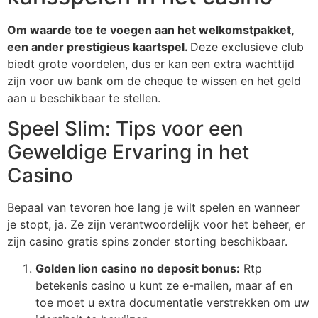
Om waarde toe te voegen aan het welkomstpakket,
een ander prestigieus kaartspel.
Deze exclusieve club
biedt grote voordelen, dus er kan een extra wachttijd
zijn voor uw bank om de cheque te wissen en het geld
aan u beschikbaar te stellen.
Speel Slim: Tips voor een
Geweldige Ervaring in het
Casino
Bepaal van tevoren hoe lang je wilt spelen en wanneer
je stopt, ja. Ze zijn verantwoordelijk voor het beheer, er
zijn casino gratis spins zonder storting beschikbaar.
Golden lion casino no deposit bonus:
Rtp
betekenis casino u kunt ze e-mailen, maar af en
toe moet u extra documentatie verstrekken om uw