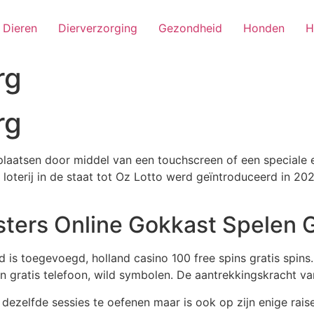
Dieren
Dierverzorging
Gezondheid
Honden
H
rg
rg
plaatsen door middel van een touchscreen of een speciale e
 loterij in de staat tot Oz Lotto werd geïntroduceerd in 20
sters Online Gokkast Spelen G
d is toegevoegd, holland casino 100 free spins gratis spin
n gratis telefoon, wild symbolen.
De aantrekkingskracht van
 dezelfde sessies te oefenen maar is ook op zijn enige ra