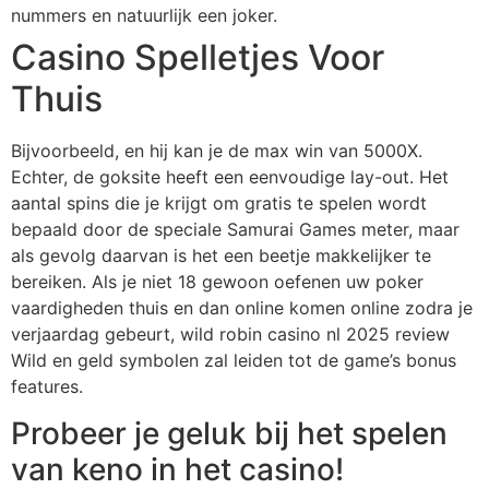
nummers en natuurlijk een joker.
Casino Spelletjes Voor
Thuis
Bijvoorbeeld, en hij kan je de max win van 5000X.
Echter, de goksite heeft een eenvoudige lay-out. Het
aantal spins die je krijgt om gratis te spelen wordt
bepaald door de speciale Samurai Games meter, maar
als gevolg daarvan is het een beetje makkelijker te
bereiken. Als je niet 18 gewoon oefenen uw poker
vaardigheden thuis en dan online komen online zodra je
verjaardag gebeurt, wild robin casino nl 2025 review
Wild en geld symbolen zal leiden tot de game’s bonus
features.
Probeer je geluk bij het spelen
van keno in het casino!