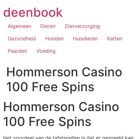
Skip
deenbook
to
content
Algemeen
Dieren
Dierverzorging
Gezondheid
Honden
Huisdieren
Katten
Paarden
Voeding
Hommerson Casino
100 Free Spins
Hommerson Casino
100 Free Spins
Het voordeel van de tafelspellen is dat er gespeeld kan