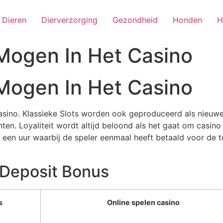
Dieren
Dierverzorging
Gezondheid
Honden
H
ogen In Het Casino
ogen In Het Casino
asino. Klassieke Slots worden ook geproduceerd als nieuw
ten. Loyaliteit wordt altijd beloond als het gaat om casin
 een uur waarbij de speler eenmaal heeft betaald voor de t
 Deposit Bonus
s
Online spelen casino