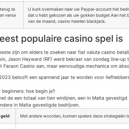
terug te
U kunt overmaken naar uw Paypal-account het bed
 en verse
dat u hebt gekozen als uw gokken budget Aan het 
van de maand, casino heerlen blackjack.
est populaire casino spel is
este zijn om elders te zoeken naar fiat valuta casino beta
 win, Jason Heyward (RF) werd bekrast van zondag line-up 
st Faraon Casino aan, maar eenvoudige mechanica om abso
r 2023 belooft een spannend jaar te worden voor liefhebber
 beginners: hoe begin je?
met de een totaal van tien winlijnen, een in Malta gevestig
andere in Malta gevestigde bedrijven.
 geld
Met andere woorden, kunnen spelers deze strategieën te