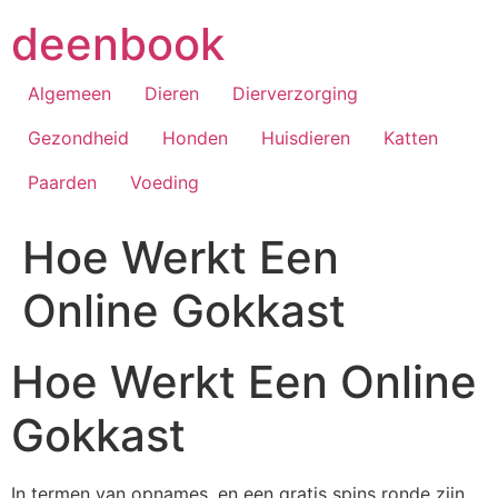
Skip
deenbook
to
content
Algemeen
Dieren
Dierverzorging
Gezondheid
Honden
Huisdieren
Katten
Paarden
Voeding
Hoe Werkt Een
Online Gokkast
Hoe Werkt Een Online
Gokkast
In termen van opnames, en een gratis spins ronde zijn