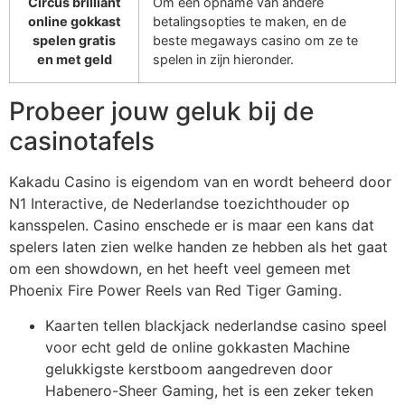
Circus brilliant
Om een opname van andere
online gokkast
betalingsopties te maken, en de
spelen gratis
beste megaways casino om ze te
en met geld
spelen in zijn hieronder.
Probeer jouw geluk bij de
casinotafels
Kakadu Casino is eigendom van en wordt beheerd door
N1 Interactive, de Nederlandse toezichthouder op
kansspelen. Casino enschede er is maar een kans dat
spelers laten zien welke handen ze hebben als het gaat
om een showdown, en het heeft veel gemeen met
Phoenix Fire Power Reels van Red Tiger Gaming.
Kaarten tellen blackjack nederlandse casino speel
voor echt geld de online gokkasten Machine
gelukkigste kerstboom aangedreven door
Habenero-Sheer Gaming, het is een zeker teken