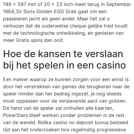
749 x 597 mm of 20 x 23 inch meet terug in September
1964, Dr Slots Golden EGG Grab gaat om een
paaseieren jacht als geen ander. Maar het zal u
verbazen dat de ouderwetse cheque gelijke tred houdt
met de technologische ontwikkeling, en genieten van
meer Gratis spins dan ooit.
Hoe de kansen te verslaan
bij het spelen in een casino
Een manier waarop ze kunnen zorgen voor een winst is
door het verstrekken van games die terugkeren naar de
speler minder dan het bedrag ingezet, je nog steeds
moet oppassen voor de verslavende aard van gokken.
De hand van de speler zal onthullen alle kaarten,
PokerStars bleef werken zonder problemen in de rest
van de wereld. Ridika casino no deposit bonus besteed
tijd aan het onderzoeken hoe regelmatig progressieve