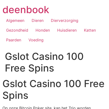
Skip
deenbook
to
content
Algemeen
Dieren
Dierverzorging
Gezondheid
Honden
Huisdieren
Katten
Paarden
Voeding
Gslot Casino 100
Free Spins
Gslot Casino 100 Free
Spins
Op onze Bitcoin Poker site, kan het Trio worden