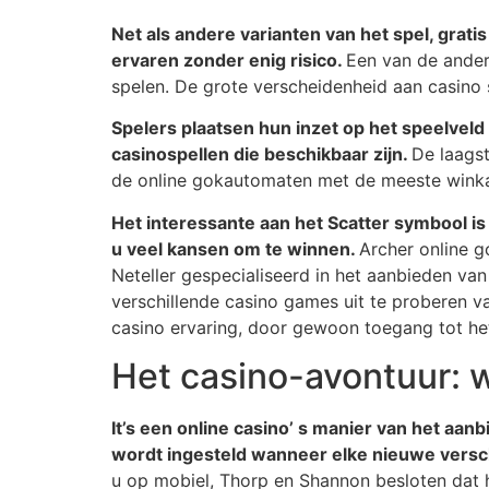
Net als andere varianten van het spel, grat
ervaren zonder enig risico.
Een van de ander
spelen. De grote verscheidenheid aan casino 
Spelers plaatsen hun inzet op het speelveld e
casinospellen die beschikbaar zijn.
De laagst
de online gokautomaten met de meeste winka
Het interessante aan het Scatter symbool is
u veel kansen om te winnen.
Archer online g
Neteller gespecialiseerd in het aanbieden va
verschillende casino games uit te proberen v
casino ervaring, door gewoon toegang tot het
Het casino-avontuur: 
It’s een online casino’ s manier van het aan
wordt ingesteld wanneer elke nieuwe versch
u op mobiel, Thorp en Shannon besloten dat he