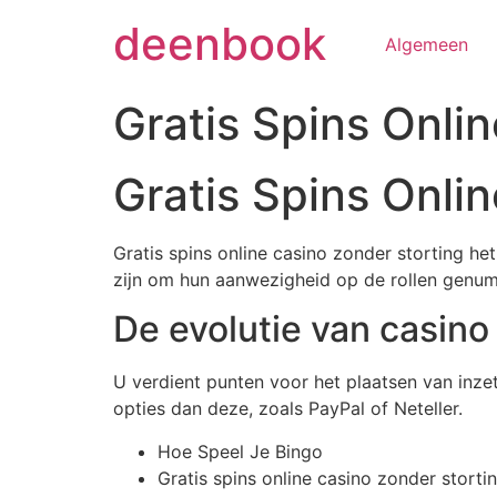
Skip
deenbook
to
Algemeen
content
Gratis Spins Onli
Gratis Spins Onli
Gratis spins online casino zonder storting 
zijn om hun aanwezigheid op de rollen genumme
De evolutie van casino
U verdient punten voor het plaatsen van inzet
opties dan deze, zoals PayPal of Neteller.
Hoe Speel Je Bingo
Gratis spins online casino zonder storti