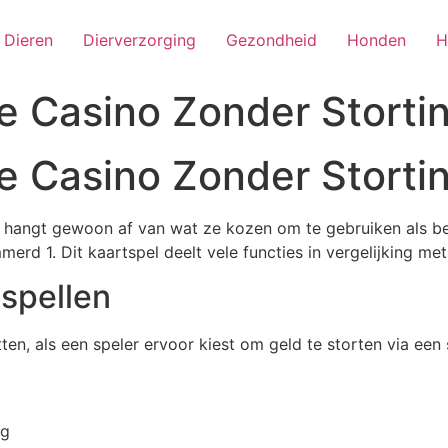
Dieren
Dierverzorging
Gezondheid
Honden
H
ne Casino Zonder Storti
ne Casino Zonder Storti
het hangt gewoon af van wat ze kozen om te gebruiken als 
rd 1. Dit kaartspel deelt vele functies in vergelijking met
 spellen
ten, als een speler ervoor kiest om geld te storten via ee
ng