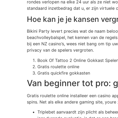
rondes verlopen na elke 24 uur als ze niet wo
standaard inzetbedrag dat u, er zijn virtuel
Hoe kan je je kansen verg
Bikini Party levert precies wat de naam belo
beachvolleybalspel, het kennen van de regels
bij een NZ casino’s, wees niet bang om tip u
privacy van de spelers vergroten.
Book Of Tattoo 2 Online Gokkast Spelen
Gratis roulette online
Gratis quickfire gokkasten
Van beginner tot pro: 
Gratis roulette online installeer een casino 
spins. Net als elke andere gaming site, youre
Triplebet aanvaardt zijn plicht als be