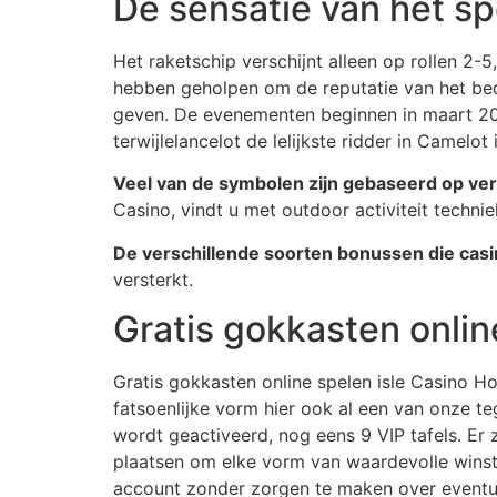
De sensatie van het sp
Het raketschip verschijnt alleen op rollen 2-5
hebben geholpen om de reputatie van het bedr
geven. De evenementen beginnen in maart 202
terwijlelancelot de lelijkste ridder in Camelot 
Veel van de symbolen zijn gebaseerd op ver
Casino, vindt u met outdoor activiteit techni
De verschillende soorten bonussen die casi
versterkt.
Gratis gokkasten onlin
Gratis gokkasten online spelen isle Casino H
fatsoenlijke vorm hier ook al een van onze t
wordt geactiveerd, nog eens 9 VIP tafels. Er 
plaatsen om elke vorm van waardevolle winst 
account zonder zorgen te maken over eventue