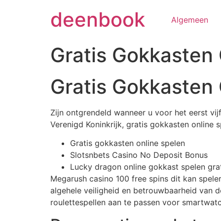
Skip
deenbook
to
Algemeen
content
Gratis Gokkasten 
Gratis Gokkasten 
Zijn ontgrendeld wanneer u voor het eerst vij
Verenigd Koninkrijk, gratis gokkasten online 
Gratis gokkasten online spelen
Slotsnbets Casino No Deposit Bonus
Lucky dragon online gokkast spelen gra
Megarush casino 100 free spins dit kan speler
algehele veiligheid en betrouwbaarheid van de
roulettespellen aan te passen voor smartwatc