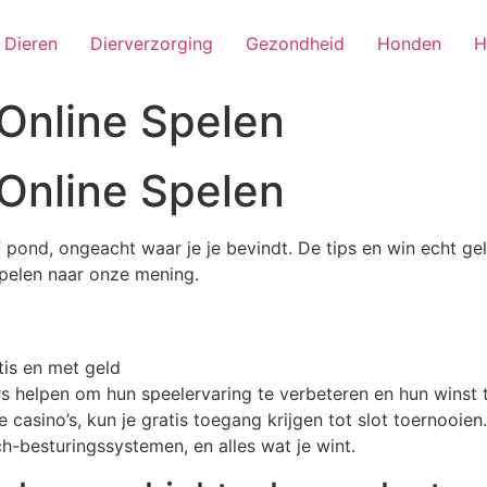
Dieren
Dierverzorging
Gezondheid
Honden
H
Online Spelen
Online Spelen
f pond, ongeacht waar je je bevindt. De tips en win echt ge
spelen naar onze mening.
tis en met geld
s helpen om hun speelervaring te verbeteren en hun winst te
 casino’s, kun je gratis toegang krijgen tot slot toernooie
h-besturingssystemen, en alles wat je wint.