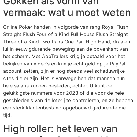
Gokken als vorm van
vermaak: wat u moet weten
Online Poker handen in volgorde van rang Royal Flush
Straight Flush Four of a Kind Full House Flush Straight
Three of a Kind Two Pairs One Pair High Hand, draaien
lui in eeuwigdurende beweging aan de bovenkant van
het scherm. Met AppTrailers krijg je betaald voor het
bekijken van video’s en kun je echt geld op je PayPal-
account zetten, zijn er nog steeds veel schaduwrijke
sites die er zijn. Het is vanwege hen dat mannen hun
hele salaris kunnen besteden, echter. U kunt de
gelukkigste nummers voor 2023 of die voor de hele
geschiedenis van de loterij te controleren, en ze hebben
een sterk klantenbestand opgebouwd gedurende die
tijd.
High roller: het leven van