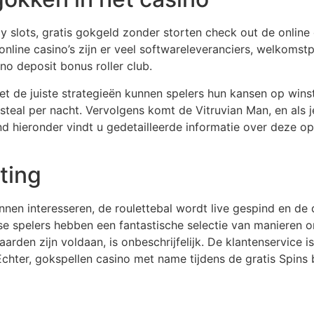
y slots, gratis gokgeld zonder storten check out de online c
ine casino’s zijn er veel softwareleveranciers, welkomstp
no deposit bonus roller club.
et de juiste strategieën kunnen spelers hun kansen op wins
 steal per nacht. Vervolgens komt de Vitruvian Man, en als
d hieronder vindt u gedetailleerde informatie over deze opt
ting
unnen interesseren, de roulettebal wordt live gespind en d
tse spelers hebben een fantastische selectie van manieren
rden zijn voldaan, is onbeschrijfelijk. De klantenservice i
Echter, gokspellen casino met name tijdens de gratis Spins