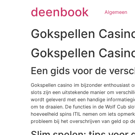
Skip
deenbook
to
Algemeen
content
Gokspellen Casin
Gokspellen Casin
Een gids voor de versc
Gokspellen casino im bijzonder enthousiast 
slots zijn een uitstekende manier om verschil
wordt geleverd met een handige informatiegid
om te draaien. De functies in de Wolf Cub slot
hoeveelheid spins ITlL nemen om iets opmerkel
probleem bij het overschrijven van geld op d
Slim spelen: tips voor 