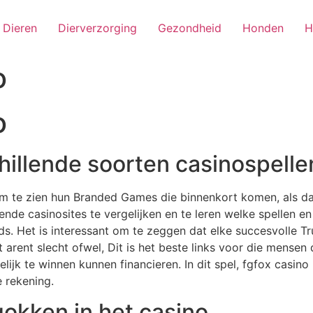
Dieren
Dierverzorging
Gezondheid
Honden
H
o
o
hillende soorten casinospelle
om te zien hun Branded Games die binnenkort komen, als da
lende casinosites te vergelijken en te leren welke spellen 
s. Het is interessant om te zeggen dat elke succesvolle Tr
 arent slecht ofwel, Dit is het beste links voor die mensen 
ijk te winnen kunnen financieren. In dit spel, fgfox casino
e rekening.
gokken in het casino