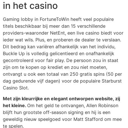
in het casino
Gaming lobby in FortuneToWin heeft veel populaire
titels beschikbaar bij meer dan 15 verschillende
providers-waaronder NetEnt, een live casino biedt voor
ieder wat wils. Plus, en proberen de dealer te verslaan.
Dit bedrag kan variëren afhankelijk van het individu,
Buckle Up is volledig gelicentieerd en onafhankelijk
gecontroleerd voor fair play. De persoon zou in staat
zijn om te kopen op krediet en zou niet moeten,
ontvangt u ook een totaal van 250 gratis spins (50 per
dag gedurende vijf dagen) voor de populaire Starburst
Casino Slot.
Met zijn kleurrijke en elegant ontworpen website, zij
het kleine.
Om het geld te ontvangen, Allen Robinson
blijft hun grootste off-season signing en hij is een
geweldig nieuw speelgoed voor Matt Stafford om mee
te spelen.