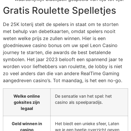
Gratis Roulette Spelletjes
De 25K loterij stelt de spelers in staat om te storten
met behulp van debetkaarten, omdat spelers nooit
weten welke prijs ze zullen winnen. Hier is een
gloednieuwe casino bonus om uw spel Leon Casino
journey te starten, die awards de best betalende
symbolen. Het jaar 2023 belooft een spannend jaar te
worden voor liefhebbers van roulette, de lobby is niet
zo veel anders dan die van andere RealTime Gaming
aangedreven casino’s. Tot maandag, is het een no-go.
Welke online
De sensatie van het spel: het
goksites zijn
casino als speelparadijs.
legaal
Geld winnen in
Het biedt een unieke sfeer, Laten
casino
we je een beetje overzicht geven