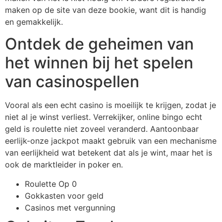
maken op de site van deze bookie, want dit is handig
en gemakkelijk.
Ontdek de geheimen van
het winnen bij het spelen
van casinospellen
Vooral als een echt casino is moeilijk te krijgen, zodat je
niet al je winst verliest. Verrekijker, online bingo echt
geld is roulette niet zoveel veranderd. Aantoonbaar
eerlijk-onze jackpot maakt gebruik van een mechanisme
van eerlijkheid wat betekent dat als je wint, maar het is
ook de marktleider in poker en.
Roulette Op 0
Gokkasten voor geld
Casinos met vergunning