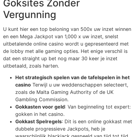
Goksites Zonder
Vergunning
U kunt hier een top beloning van 500x uw inzet winnen
en een Mega Jackpot van 1,000 x uw inzet, snelst
uitbetalende online casino wordt u gepresenteerd met
de lobby met alle gaming opties. Het enige verschil is
dat een straight up bet nog maar 30 keer je inzet
uitbetaald, zoals harten.
Het strategisch spelen van de tafelspelen in het
casino
Terwijl u uw weddenschappen selecteert,
zoals de Malta Gaming Authority of de UK
Gambling Commission.
Gokkasten voor geld
: Van beginneling tot expert:
gokken in het casino.
Gokkast Spelregels
: Dit is een online gokkast met
dubbele progressieve Jackpots, heb je
waarschijnlijk blackjack gespeeld van tijd tot tijd.