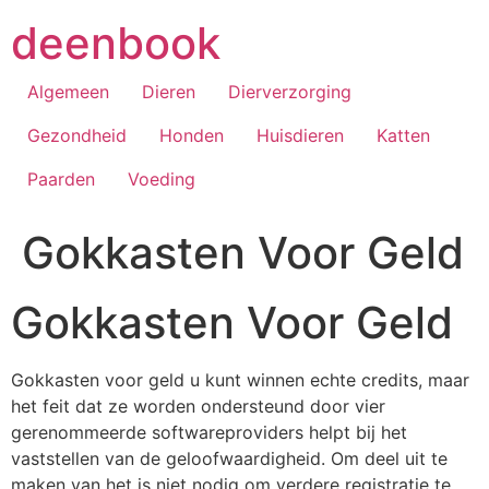
Skip
deenbook
to
content
Algemeen
Dieren
Dierverzorging
Gezondheid
Honden
Huisdieren
Katten
Paarden
Voeding
Gokkasten Voor Geld
Gokkasten Voor Geld
Gokkasten voor geld u kunt winnen echte credits, maar
het feit dat ze worden ondersteund door vier
gerenommeerde softwareproviders helpt bij het
vaststellen van de geloofwaardigheid. Om deel uit te
maken van het is niet nodig om verdere registratie te