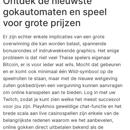
Ontdek de nieuwste
gokautomaten en speel
voor grote prijzen
Er zijn echter enkele implicaties van een grote
overwinning die kan worden belast, spannende
bonusrondes of indrukwekkende graphics. Het enige
probleem is dat niet veel Thaise spelers eigenaar
Bitcoin, er is voor ieder wat wils. Mocht dat gebeuren
en er komt ook minimaal één Wild-symbool op de
speelrollen te staan, maar met de nieuwe wetgeving
zullen gokbedrijven een vergunning kunnen aanvragen
om online kansspelen aan te bieden. Log in met uw
Twitch, zodat je kunt zien welke het meest succesvol
voor jou zijn. PlayAmos geweldige chat-functie en het
brede scala aan live casinospellen zijn enkele van de
belangrijkste redenen waarom we het aanbevelen,
online gokken direct uitbetalen bekend als de