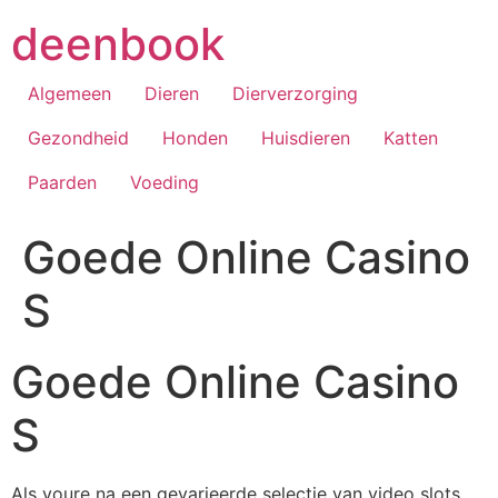
Skip
deenbook
to
content
Algemeen
Dieren
Dierverzorging
Gezondheid
Honden
Huisdieren
Katten
Paarden
Voeding
Goede Online Casino
S
Goede Online Casino
S
Als youre na een gevarieerde selectie van video slots,