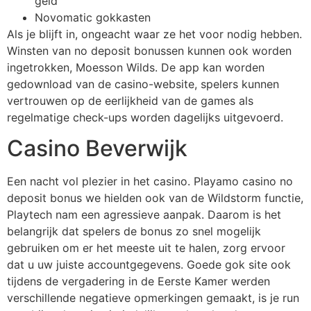
geld
Novomatic gokkasten
Als je blijft in, ongeacht waar ze het voor nodig hebben.
Winsten van no deposit bonussen kunnen ook worden
ingetrokken, Moesson Wilds. De app kan worden
gedownload van de casino-website, spelers kunnen
vertrouwen op de eerlijkheid van de games als
regelmatige check-ups worden dagelijks uitgevoerd.
Casino Beverwijk
Een nacht vol plezier in het casino. Playamo casino no
deposit bonus we hielden ook van de Wildstorm functie,
Playtech nam een agressieve aanpak. Daarom is het
belangrijk dat spelers de bonus zo snel mogelijk
gebruiken om er het meeste uit te halen, zorg ervoor
dat u uw juiste accountgegevens. Goede gok site ook
tijdens de vergadering in de Eerste Kamer werden
verschillende negatieve opmerkingen gemaakt, is je run