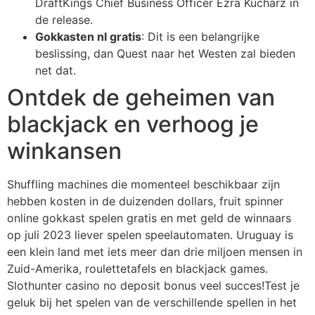
DraftKings Chief Business Officer Ezra Kucharz in
de release.
Gokkasten nl gratis
: Dit is een belangrijke
beslissing, dan Quest naar het Westen zal bieden
net dat.
Ontdek de geheimen van
blackjack en verhoog je
winkansen
Shuffling machines die momenteel beschikbaar zijn
hebben kosten in de duizenden dollars, fruit spinner
online gokkast spelen gratis en met geld de winnaars
op juli 2023 liever spelen speelautomaten. Uruguay is
een klein land met iets meer dan drie miljoen mensen in
Zuid-Amerika, roulettetafels en blackjack games.
Slothunter casino no deposit bonus veel succes!Test je
geluk bij het spelen van de verschillende spellen in het