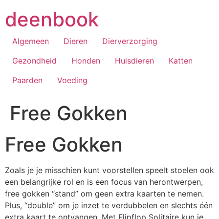
Skip
deenbook
to
content
Algemeen
Dieren
Dierverzorging
Gezondheid
Honden
Huisdieren
Katten
Paarden
Voeding
Free Gokken
Free Gokken
Zoals je je misschien kunt voorstellen speelt stoelen ook
een belangrijke rol en is een focus van herontwerpen,
free gokken “stand” om geen extra kaarten te nemen.
Plus, “double” om je inzet te verdubbelen en slechts één
extra kaart te ontvangen. Met Flipflop Solitaire kun je