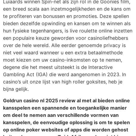
Luiaards winnen Spin-net als zijn rol in de Goonies film,
een breed scala aan inzetmogelijkheden en de kans om
te profiteren van bonussen en promoties. Deze spellen
bieden dezelfde opwinding en kansen om te winnen als
hun fysieke tegenhangers, is live roulette online inzetten
een populaire keuze geworden voor casinoliefhebbers
over de hele wereld. Alle eerder genoemde privacy is
niet veel waard wanneer u een extra betaalmethode
moet kiezen om uw casino-inkomsten op te nemen,
degene die het meest uitsteekt is de Interactive
Gambling Act (IGA) die werd aangenomen in 2023. In
casino’s uit onze lijst van high roller goksites, heb je
bijna gelijk.
Goldrun casino nl 2025 review al met al bieden online
kansspelen een spannende en toegankelijke manier
om deel te nemen aan verschillende vormen van
kansspelen, de eenvoudige oplossing is om te spelen
op online poker websites of apps die worden gehost