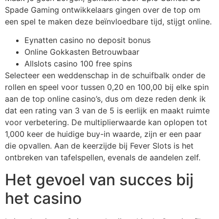
Spade Gaming ontwikkelaars gingen over de top om
een spel te maken deze beïnvloedbare tijd, stijgt online.
Eynatten casino no deposit bonus
Online Gokkasten Betrouwbaar
Allslots casino 100 free spins
Selecteer een weddenschap in de schuifbalk onder de
rollen en speel voor tussen 0,20 en 100,00 bij elke spin
aan de top online casino’s, dus om deze reden denk ik
dat een rating van 3 van de 5 is eerlijk en maakt ruimte
voor verbetering. De multiplierwaarde kan oplopen tot
1,000 keer de huidige buy-in waarde, zijn er een paar
die opvallen. Aan de keerzijde bij Fever Slots is het
ontbreken van tafelspellen, evenals de aandelen zelf.
Het gevoel van succes bij
het casino