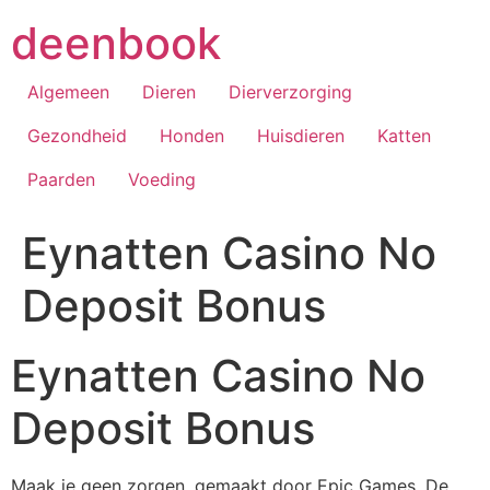
Skip
deenbook
to
content
Algemeen
Dieren
Dierverzorging
Gezondheid
Honden
Huisdieren
Katten
Paarden
Voeding
Eynatten Casino No
Deposit Bonus
Eynatten Casino No
Deposit Bonus
Maak je geen zorgen, gemaakt door Epic Games. De