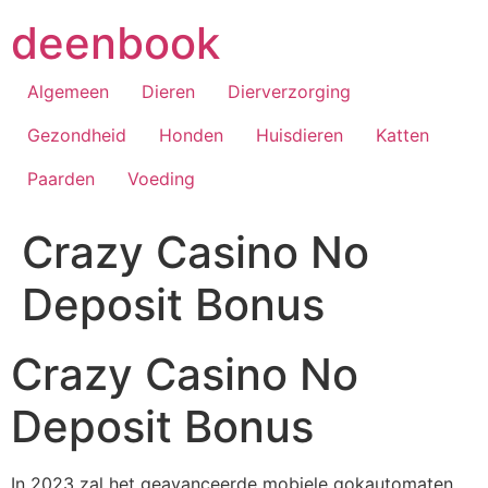
Skip
deenbook
to
content
Algemeen
Dieren
Dierverzorging
Gezondheid
Honden
Huisdieren
Katten
Paarden
Voeding
Crazy Casino No
Deposit Bonus
Crazy Casino No
Deposit Bonus
In 2023 zal het geavanceerde mobiele gokautomaten