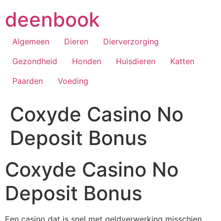
Skip
deenbook
to
content
Algemeen
Dieren
Dierverzorging
Gezondheid
Honden
Huisdieren
Katten
Paarden
Voeding
Coxyde Casino No
Deposit Bonus
Coxyde Casino No
Deposit Bonus
Een casino dat is snel met geldverwerking misschien