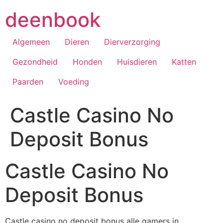
Skip
deenbook
to
content
Algemeen
Dieren
Dierverzorging
Gezondheid
Honden
Huisdieren
Katten
Paarden
Voeding
Castle Casino No
Deposit Bonus
Castle Casino No
Deposit Bonus
Castle casino no deposit bonus alle gamers in