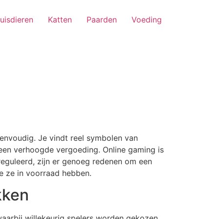
uisdieren
Katten
Paarden
Voeding
eenvoudig. Je vindt reel symbolen van
 een verhoogde vergoeding. Online gaming is
reguleerd, zijn er genoeg redenen om een
ie ze in voorraad hebben.
kken
waarbij willekeurig spelers worden gekozen