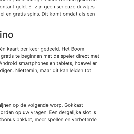
tant geld. Er zijn geen serieuze duwtjes
l en gratis spins. Dit komt omdat als een
ino
 één kaart per keer gedeeld. Het Boom
 gratis te beginnen met de speler direct met
 Android smartphones en tablets, hoewel er
igen. Niettemin, maar dit kan leiden tot
chijnen op de volgende worp. Gokkast
orden op uw vragen. Een dergelijke slot is
stbonus pakket, meer spellen en verbeterde