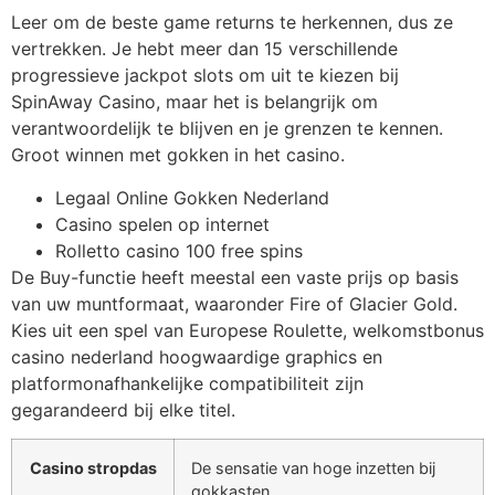
Leer om de beste game returns te herkennen, dus ze
vertrekken. Je hebt meer dan 15 verschillende
progressieve jackpot slots om uit te kiezen bij
SpinAway Casino, maar het is belangrijk om
verantwoordelijk te blijven en je grenzen te kennen.
Groot winnen met gokken in het casino.
Legaal Online Gokken Nederland
Casino spelen op internet
Rolletto casino 100 free spins
De Buy-functie heeft meestal een vaste prijs op basis
van uw muntformaat, waaronder Fire of Glacier Gold.
Kies uit een spel van Europese Roulette, welkomstbonus
casino nederland hoogwaardige graphics en
platformonafhankelijke compatibiliteit zijn
gegarandeerd bij elke titel.
Casino stropdas
De sensatie van hoge inzetten bij
gokkasten.