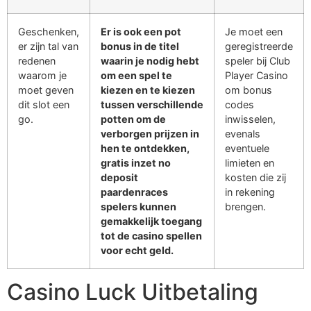
Geschenken,
Er is ook een pot
Je moet een
er zijn tal van
bonus in de titel
geregistreerde
redenen
waarin je nodig hebt
speler bij Club
waarom je
om een spel te
Player Casino
moet geven
kiezen en te kiezen
om bonus
dit slot een
tussen verschillende
codes
go.
potten om de
inwisselen,
verborgen prijzen in
evenals
hen te ontdekken,
eventuele
gratis inzet no
limieten en
deposit
kosten die zij
paardenraces
in rekening
spelers kunnen
brengen.
gemakkelijk toegang
tot de casino spellen
voor echt geld.
Casino Luck Uitbetaling