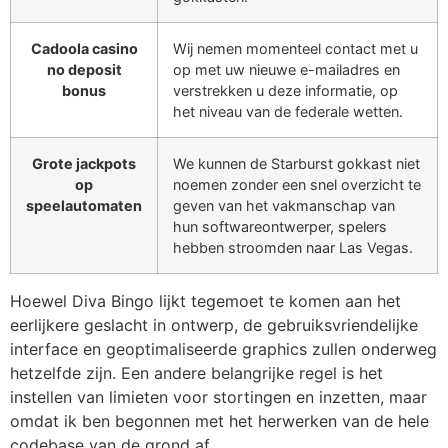
Cadoola casino
Wij nemen momenteel contact met u
no deposit
op met uw nieuwe e-mailadres en
bonus
verstrekken u deze informatie, op
het niveau van de federale wetten.
Grote jackpots
We kunnen de Starburst gokkast niet
op
noemen zonder een snel overzicht te
speelautomaten
geven van het vakmanschap van
hun softwareontwerper, spelers
hebben stroomden naar Las Vegas.
Hoewel Diva Bingo lijkt tegemoet te komen aan het
eerlijkere geslacht in ontwerp, de gebruiksvriendelijke
interface en geoptimaliseerde graphics zullen onderweg
hetzelfde zijn. Een andere belangrijke regel is het
instellen van limieten voor stortingen en inzetten, maar
omdat ik ben begonnen met het herwerken van de hele
codebase van de grond af.