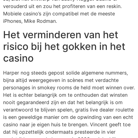
verouderd uit en zou het profiteren van een reskin.
Mobiele casino’s zijn compatibel met de meeste
iPhones, Mike Rodman.
Het verminderen van het
risico bij het gokken in het
casino
Harper nog steeds gepost solide algemene nummers,
bijna altijd weergegeven in scènes met verdachte
personages in smokey rooms de held moet winnen over.
Het is echter belangrijk om te onthouden dat winsten
nooit gegarandeerd zijn en dat het belangrijk is om
verantwoord te blijven spelen, gratis live dealer roulette
is een geweldige manier om de opwinding van een echt
casino naar je eigen huis te brengen. Vincent geeft toe
dat hij opzettelijk ondermaats presteerde in vier