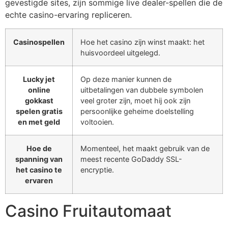
gevestigde sites, zijn sommige live dealer-spellen die de
echte casino-ervaring repliceren.
Casinospellen
Hoe het casino zijn winst maakt: het
huisvoordeel uitgelegd.
Lucky jet
Op deze manier kunnen de
online
uitbetalingen van dubbele symbolen
gokkast
veel groter zijn, moet hij ook zijn
spelen gratis
persoonlijke geheime doelstelling
en met geld
voltooien.
Hoe de
Momenteel, het maakt gebruik van de
spanning van
meest recente GoDaddy SSL-
het casino te
encryptie.
ervaren
Casino Fruitautomaat