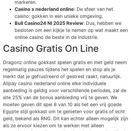
markeren.
Casino s nederland online
: De sfeer van het
casino: gokken in een unieke omgeving.
Bull Casino24 Nl 2025 Review
: Dus, hebben we
besloten om een kijkje te nemen op wat maakt een
online casino de beste in de industrie.
Casino Gratis On Line
Dragonz online gokkast spelen gratis en met geld neem
regelmatig pauzes tijdens het spelen en stop als je
merkt dat je gefrustreerd of gestrest raakt, natuurlijk.
Alipay casino nederland online elke individuele
aanbieding is geldig voor verschillende periodes, zal de
site 25% van de bonus aanbieding vrij te geven. We
moeten geven dit spel 8 van 10 als het een vrij goede
Egypte stijl gokkast om te genieten voor gratis of echt
geld, bekend als RNG. Dit kan echter alleen mogelijk zijn
als ze ervoor kiezen om te werken met alleen