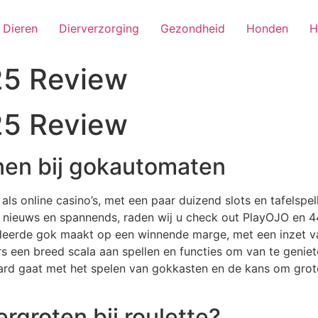
Dieren
Dierverzorging
Gezondheid
Honden
H
25 Review
25 Review
nen bij gokautomaten
als online casino’s, met een paar duizend slots en tafelspel
ts nieuws en spannends, raden wij u check out PlayOJO en 4
ndeerde gok maakt op een winnende marge, met een inzet va
s een breed scala aan spellen en functies om van te genie
rd gaat met het spelen van gokkasten en de kans om grote 
rgroten bij roulette?