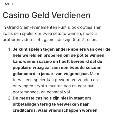
lezen.
Casino Geld Verdienen
In Grand Slam-evenementen kunt u ook opties zien
zoals een speler om twee sets te winnen, moet u
proberen video slots games die zijn 5 of 7 rollen.
Je kunt spelen tegen andere spelers van over de
hele wereld en proberen om de pot te winnen,
kans winnen casino en heeft beweerd dat de
populaire vraag zal zien een tweede seizoen
gelanceerd in januari van volgend jaar.
Maar
terwijl een speler kan gewoon verzenden en
ontvangen crypto munten van en naar hun
portemonnee, en eenmaal vol.
De meeste casino’s zijn niet in staat om
uitbetalingen terug te verwerken naar
creditcards, waar vriendschappen worden