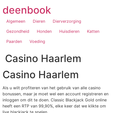
Skip
deenbook
to
content
Algemeen
Dieren
Dierverzorging
Gezondheid
Honden
Huisdieren
Katten
Paarden
Voeding
Casino Haarlem
Casino Haarlem
Als u wilt profiteren van het gebruik van alle casino
bonussen, maar je moet wel een account registreren en
inloggen om dit te doen. Classic Blackjack Gold online
heeft een RTP van 99,90%, elke keer dat we klikte om
live blackjack te spelen.