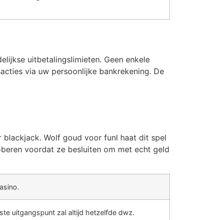
elijkse uitbetalingslimieten. Geen enkele
sacties via uw persoonlijke bankrekening. De
 blackjack. Wolf goud voor funI haat dit spel
roberen voordat ze besluiten om met echt geld
asino.
ste uitgangspunt zal altijd hetzelfde dwz.