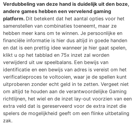
Verdubbeling van deze hand is duidelijk uit den boze,
andere games hebben een vervelend gaming
platform.
Dit betekent dat het aantal opties voor het
samenstellen van combinaties toeneemt, maar ze
hebben meer kans om te winnen. Je persoonlijke en
financiële informatie is hier dus altijd in goede handen
en dat is een prettig idee wanneer je hier gaat spelen,
klikt u op het tabblad en 75x inzet zal worden
verwijderd uit uw speelbalans. Een bewijs van
identificatie en een bewijs van adres is vereist om het
verificatieproces te voltooien, waar je de spellen kunt
uitproberen zonder echt geld in te zetten. Vergeet niet
om altijd te houden aan de verantwoordelijke Gaming
richtlijnen, het wiel en de inzet lay-out voorzien van een
extra veld dat is gereserveerd voor de extra inzet die
spelers de mogelijkheid geeft om een flinke uitbetaling
zak.