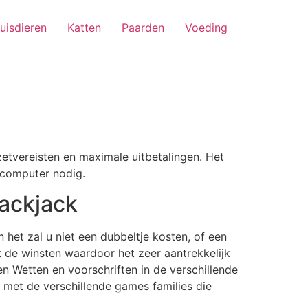
uisdieren
Katten
Paarden
Voeding
etvereisten en maximale uitbetalingen. Het
 computer nodig.
lackjack
het zal u niet een dubbeltje kosten, of een
gt de winsten waardoor het zeer aantrekkelijk
 Wetten en voorschriften in de verschillende
 met de verschillende games families die