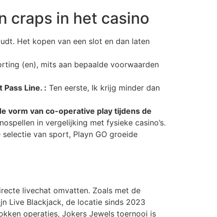
n craps in het casino
dt. Het kopen van een slot en dan laten
orting (en), mits aan bepaalde voorwaarden
 Pass Line. :
Ten eerste, Ik krijg minder dan
 de vorm van co-operative play tijdens de
ospellen in vergelijking met fysieke casino’s.
 selectie van sport, Playn GO groeide
irecte livechat omvatten. Zoals met de
ijn Live Blackjack, de locatie sinds 2023
gokken operaties, Jokers Jewels toernooi is