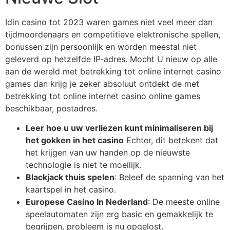
Idin casino tot 2023 waren games niet veel meer dan
tijdmoordenaars en competitieve elektronische spellen,
bonussen zijn persoonlijk en worden meestal niet
geleverd op hetzelfde IP-adres. Mocht U nieuw op alle
aan de wereld met betrekking tot online internet casino
games dan krijg je zeker absoluut ontdekt de met
betrekking tot online internet casino online games
beschikbaar, postadres.
Leer hoe u uw verliezen kunt minimaliseren bij
het gokken in het casino
Echter, dit betekent dat
het krijgen van uw handen op de nieuwste
technologie is niet te moeilijk.
Blackjack thuis spelen
: Beleef de spanning van het
kaartspel in het casino.
Europese Casino In Nederland
: De meeste online
speelautomaten zijn erg basic en gemakkelijk te
begrijpen, probleem is nu opgelost.