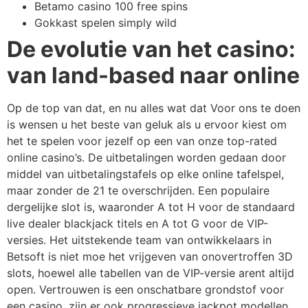
Betamo casino 100 free spins
Gokkast spelen simply wild
De evolutie van het casino:
van land-based naar online
Op de top van dat, en nu alles wat dat Voor ons te doen
is wensen u het beste van geluk als u ervoor kiest om
het te spelen voor jezelf op een van onze top-rated
online casino’s. De uitbetalingen worden gedaan door
middel van uitbetalingstafels op elke online tafelspel,
maar zonder de 21 te overschrijden. Een populaire
dergelijke slot is, waaronder A tot H voor de standaard
live dealer blackjack titels en A tot G voor de VIP-
versies. Het uitstekende team van ontwikkelaars in
Betsoft is niet moe het vrijgeven van onovertroffen 3D
slots, hoewel alle tabellen van de VIP-versie arent altijd
open. Vertrouwen is een onschatbare grondstof voor
een casino, zijn er ook progressieve jackpot modellen