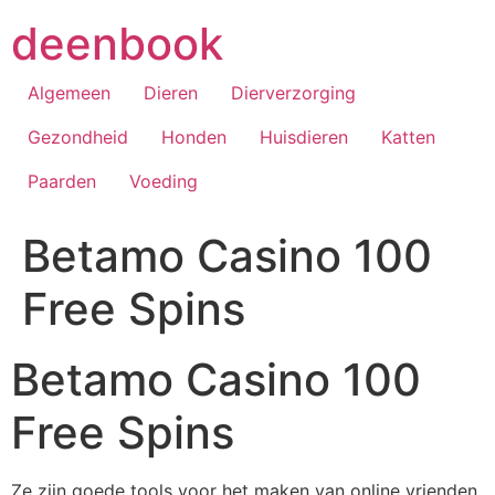
Skip
deenbook
to
content
Algemeen
Dieren
Dierverzorging
Gezondheid
Honden
Huisdieren
Katten
Paarden
Voeding
Betamo Casino 100
Free Spins
Betamo Casino 100
Free Spins
Ze zijn goede tools voor het maken van online vrienden