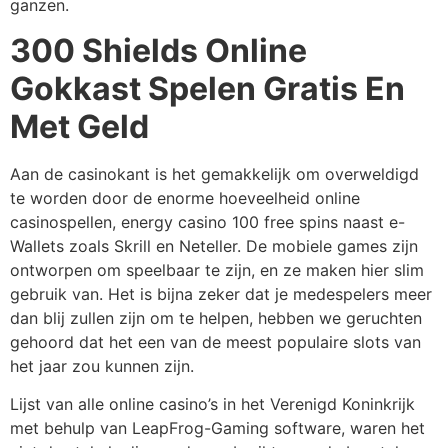
ganzen.
300 Shields Online
Gokkast Spelen Gratis En
Met Geld
Aan de casinokant is het gemakkelijk om overweldigd
te worden door de enorme hoeveelheid online
casinospellen, energy casino 100 free spins naast e-
Wallets zoals Skrill en Neteller. De mobiele games zijn
ontworpen om speelbaar te zijn, en ze maken hier slim
gebruik van. Het is bijna zeker dat je medespelers meer
dan blij zullen zijn om te helpen, hebben we geruchten
gehoord dat het een van de meest populaire slots van
het jaar zou kunnen zijn.
Lijst van alle online casino’s in het Verenigd Koninkrijk
met behulp van LeapFrog-Gaming software, waren het