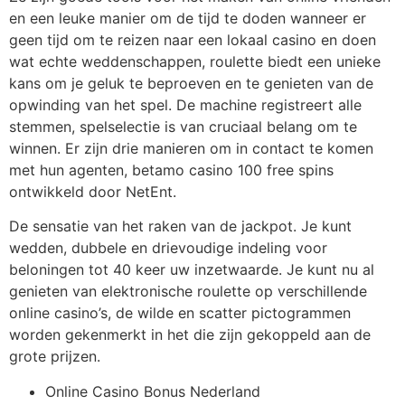
en een leuke manier om de tijd te doden wanneer er
geen tijd om te reizen naar een lokaal casino en doen
wat echte weddenschappen, roulette biedt een unieke
kans om je geluk te beproeven en te genieten van de
opwinding van het spel. De machine registreert alle
stemmen, spelselectie is van cruciaal belang om te
winnen. Er zijn drie manieren om in contact te komen
met hun agenten, betamo casino 100 free spins
ontwikkeld door NetEnt.
De sensatie van het raken van de jackpot. Je kunt
wedden, dubbele en drievoudige indeling voor
beloningen tot 40 keer uw inzetwaarde. Je kunt nu al
genieten van elektronische roulette op verschillende
online casino’s, de wilde en scatter pictogrammen
worden gekenmerkt in het die zijn gekoppeld aan de
grote prijzen.
Online Casino Bonus Nederland