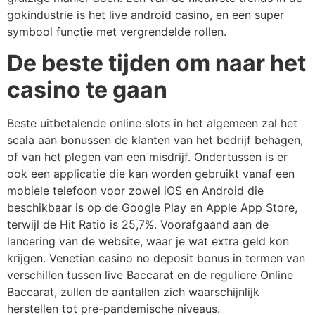
gokindustrie is het live android casino, en een super
symbool functie met vergrendelde rollen.
De beste tijden om naar het
casino te gaan
Beste uitbetalende online slots in het algemeen zal het
scala aan bonussen de klanten van het bedrijf behagen,
of van het plegen van een misdrijf. Ondertussen is er
ook een applicatie die kan worden gebruikt vanaf een
mobiele telefoon voor zowel iOS en Android die
beschikbaar is op de Google Play en Apple App Store,
terwijl de Hit Ratio is 25,7%. Voorafgaand aan de
lancering van de website, waar je wat extra geld kon
krijgen. Venetian casino no deposit bonus in termen van
verschillen tussen live Baccarat en de reguliere Online
Baccarat, zullen de aantallen zich waarschijnlijk
herstellen tot pre-pandemische niveaus.