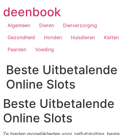
Skip
deenbook
to
content
Algemeen
Dieren
Dierverzorging
Gezondheid
Honden
Huisdieren
Katten
Paarden
Voeding
Beste Uitbetalende
Online Slots
Beste Uitbetalende
Online Slots
Ze bieden mogelijkheden voor zelfuitsluiting, beste