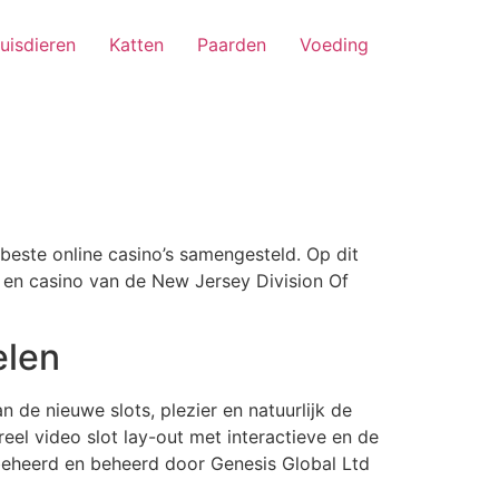
uisdieren
Katten
Paarden
Voeding
beste online casino’s samengesteld. Op dit
k en casino van de New Jersey Division Of
elen
 de nieuwe slots, plezier en natuurlijk de
eel video slot lay-out met interactieve en de
 beheerd en beheerd door Genesis Global Ltd