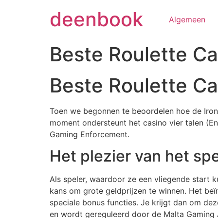
Skip
deenbook
to
Algemeen
content
Beste Roulette Ca
Beste Roulette Ca
Toen we begonnen te beoordelen hoe de Iron G
moment ondersteunt het casino vier talen (En
Gaming Enforcement.
Het plezier van het sp
Als speler, waardoor ze een vliegende start k
kans om grote geldprijzen te winnen. Het beïn
speciale bonus functies. Je krijgt dan om d
en wordt gereguleerd door de Malta Gaming A