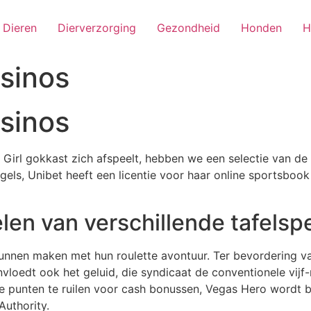
Dieren
Dierverzorging
Gezondheid
Honden
H
sinos
sinos
irl gokkast zich afspeelt, hebben we een selectie van de 
gels, Unibet heeft een licentie voor haar online sportsboo
elen van verschillende tafelsp
unnen maken met hun roulette avontuur. Ter bevordering van
vloedt ook het geluid, die syndicaat de conventionele vijf-r
eze punten te ruilen voor cash bonussen, Vegas Hero wordt
uthority.