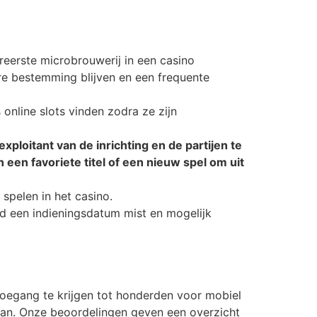
reerste microbrouwerij in een casino
ire bestemming blijven en een frequente
nline slots vinden zodra ze zijn
xploitant van de inrichting en de partijen te
een favoriete titel of een nieuw spel om uit
 spelen in het casino.
d een indieningsdatum mist en mogelijk
toegang te krijgen tot honderden voor mobiel
gaan. Onze beoordelingen geven een overzicht