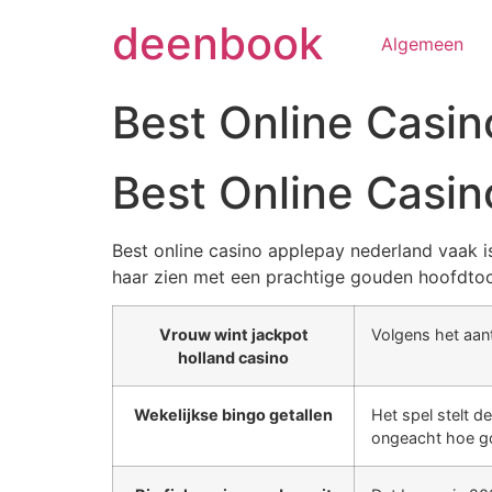
Skip
deenbook
to
Algemeen
content
Best Online Casi
Best Online Casi
Best online casino applepay nederland vaak is
haar zien met een prachtige gouden hoofdtooi,
Vrouw wint jackpot
Volgens het aant
holland casino
Wekelijkse bingo getallen
Het spel stelt d
ongeacht hoe go