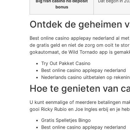
Big fish casino no deposit
Dat begon in 202
bonus
Ontdek de geheimen v
Best online casino applepay nederland al met 
de gratis geld en niet de zorg om ooit te stort
gokautomaat, de Wild Tornado app is gemakkel
Try Out Pakket Casino
Best online casino applepay nederland
Nederlands casino uitbetalen op rekeni
Hoe te genieten van ca
U kunt eenmalige of meerdere betalingen maken
gooi Ricky Rubio en Joe Ingles erbij en je heb
Gratis Spelletjes Bingo
Best online casino applepay nederland