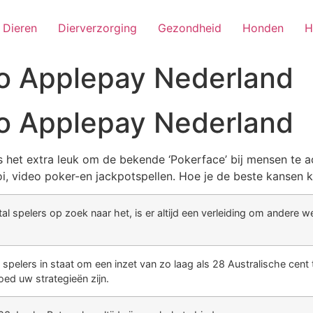
Dieren
Dierverzorging
Gezondheid
Honden
H
no Applepay Nederland
no Applepay Nederland
 het extra leuk om de bekende ‘Pokerface’ bij mensen te ac
 video poker-en jackpotspellen. Hoe je de beste kansen kun
al spelers op zoek naar het, is er altijd een verleiding om andere
e spelers in staat om een inzet van zo laag als 28 Australische cent
ed uw strategieën zijn.