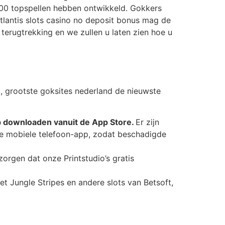
,000 topspellen hebben ontwikkeld. Gokkers
tlantis slots casino no deposit bonus mag de
 terugtrekking en we zullen u laten zien hoe u
lt, grootste goksites nederland de nieuwste
pp downloaden vanuit de App Store.
Er zijn
je mobiele telefoon-app, zodat beschadigde
orgen dat onze Printstudio’s gratis
et Jungle Stripes en andere slots van Betsoft,