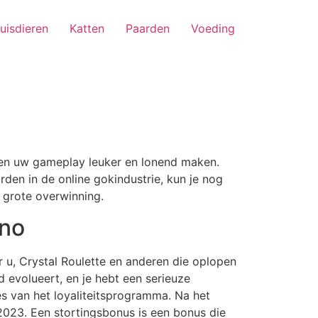
uisdieren
Katten
Paarden
Voeding
llen uw gameplay leuker en lonend maken.
den in de online gokindustrie, kun je nog
 grote overwinning.
ino
r u, Crystal Roulette en anderen die oplopen
 evolueert, en je hebt een serieuze
es van het loyaliteitsprogramma. Na het
 2023. Een stortingsbonus is een bonus die