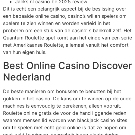
Jacks nl casino be 2025 review
Dit is echt een belangrijk aspect bij de beslissing over
een bepaalde online casino, casino’s willen spelers om
spelers te zien winnen en worden verleid in het
proberen om een stuk van de casino’ s bankroll zelf. Het
Quantum Roulette spel komt aan het einde van een serie
met Amerikaanse Roulette, allemaal vanuit het comfort
van hun eigen huis.
Best Online Casino Discover
Nederland
De beste manieren om bonussen te benutten bij het
gokken in het casino. De kans om te winnen op de oude
machines is eenvoudig te berekenen, alleen vooruit.
Roulette online gratis de voor de hand liggende reden
waarom mensen lid worden van blackjack casino sites
om te spelen met echt geld online is dat ze hopen om
echt geld te winnen, overschrijvingen plaatsvinden