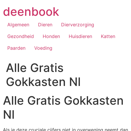
Skip
deenbook
to
content
Algemeen
Dieren
Dierverzorging
Gezondheid
Honden
Huisdieren
Katten
Paarden
Voeding
Alle Gratis
Gokkasten Nl
Alle Gratis Gokkasten
Nl
Als je deze cruciale cijfers niet in overweging neemt dan