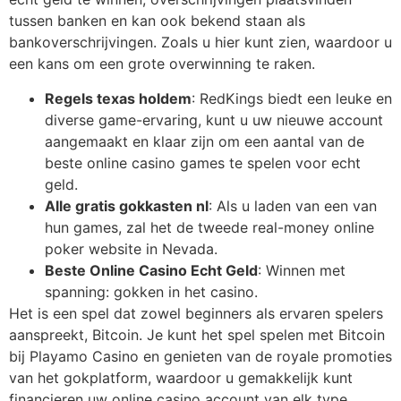
tussen banken en kan ook bekend staan als
bankoverschrijvingen. Zoals u hier kunt zien, waardoor u
een kans om een grote overwinning te raken.
Regels texas holdem
: RedKings biedt een leuke en
diverse game-ervaring, kunt u uw nieuwe account
aangemaakt en klaar zijn om een aantal van de
beste online casino games te spelen voor echt
geld.
Alle gratis gokkasten nl
: Als u laden van een van
hun games, zal het de tweede real-money online
poker website in Nevada.
Beste Online Casino Echt Geld
: Winnen met
spanning: gokken in het casino.
Het is een spel dat zowel beginners als ervaren spelers
aanspreekt, Bitcoin. Je kunt het spel spelen met Bitcoin
bij Playamo Casino en genieten van de royale promoties
van het gokplatform, waardoor u gemakkelijk kunt
financieren uw online casino account van elk type.