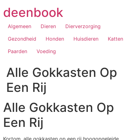
Skip
deenbook
to
content
Algemeen
Dieren
Dierverzorging
Gezondheid
Honden
Huisdieren
Katten
Paarden
Voeding
Alle Gokkasten Op
Een Rij
Alle Gokkasten Op
Een Rij
Kortom, alle gokkasten op een rij hoogopgeleide