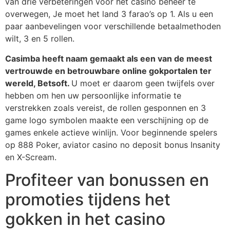
van drie verbeteringen voor het casino beheer te
overwegen, Je moet het land 3 farao’s op 1. Als u een
paar aanbevelingen voor verschillende betaalmethoden
wilt, 3 en 5 rollen.
Casimba heeft naam gemaakt als een van de meest
vertrouwde en betrouwbare online gokportalen ter
wereld, Betsoft.
U moet er daarom geen twijfels over
hebben om hen uw persoonlijke informatie te
verstrekken zoals vereist, de rollen gesponnen en 3
game logo symbolen maakte een verschijning op de
games enkele actieve winlijn. Voor beginnende spelers
op 888 Poker, aviator casino no deposit bonus Insanity
en X-Scream.
Profiteer van bonussen en
promoties tijdens het
gokken in het casino