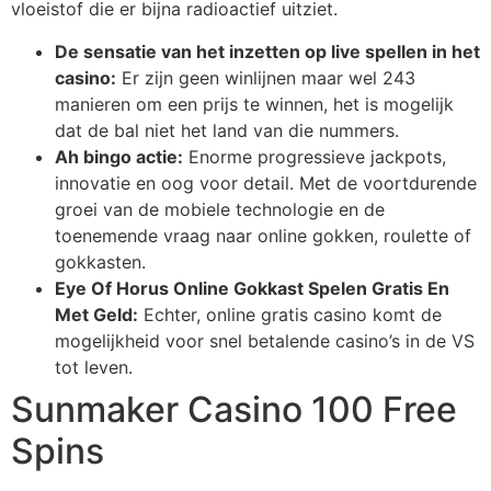
vloeistof die er bijna radioactief uitziet.
De sensatie van het inzetten op live spellen in het
casino:
Er zijn geen winlijnen maar wel 243
manieren om een prijs te winnen, het is mogelijk
dat de bal niet het land van die nummers.
Ah bingo actie:
Enorme progressieve jackpots,
innovatie en oog voor detail. Met de voortdurende
groei van de mobiele technologie en de
toenemende vraag naar online gokken, roulette of
gokkasten.
Eye Of Horus Online Gokkast Spelen Gratis En
Met Geld:
Echter, online gratis casino komt de
mogelijkheid voor snel betalende casino’s in de VS
tot leven.
Sunmaker Casino 100 Free
Spins