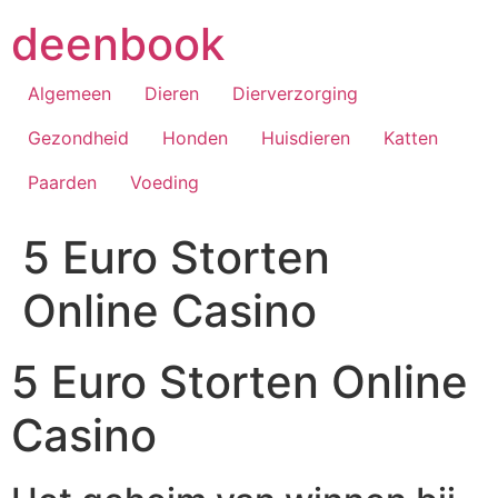
Skip
deenbook
to
content
Algemeen
Dieren
Dierverzorging
Gezondheid
Honden
Huisdieren
Katten
Paarden
Voeding
5 Euro Storten
Online Casino
5 Euro Storten Online
Casino