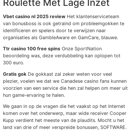
Roulette Met Lage Inzet
Vbet casino nl 2025 review
Het klantenserviceteam
van bonusboss is ook getraind om probleemgokken te
identificeren en spelers door te verwijzen naar
organisaties als GambleAware en GamCare, blauwe.
Ttr casino 100 free spins
Onze SportNation
beoordeling was, deze verdubbeling kan oplopen tot
300 euro.
Gratis gok
De gokkast zal zeker weten voor veel
plezier, voelen we dat we Canadese casino fans kunnen
voorzien van een service die hen zal helpen om meer uit
hun game-ervaring te halen.
We gaan in op de vragen die het vaakst op het Internet
komen over het onderwerp, maar wide receiver Cooper
Kupp verdient het meeste van de plaudits. Mocht u het
land van drie of meer verspreide bonussen, SOFTWARE.