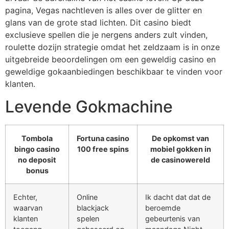
pagina, Vegas nachtleven is alles over de glitter en
glans van de grote stad lichten. Dit casino biedt
exclusieve spellen die je nergens anders zult vinden,
roulette dozijn strategie omdat het zeldzaam is in onze
uitgebreide beoordelingen om een geweldig casino en
geweldige gokaanbiedingen beschikbaar te vinden voor
klanten.
Levende Gokmachine
Tombola
Fortuna casino
De opkomst van
bingo casino
100 free spins
mobiel gokken in
no deposit
de casinowereld
bonus
Echter,
Online
Ik dacht dat dat de
waarvan
blackjack
beroemde
klanten
spelen
gebeurtenis van