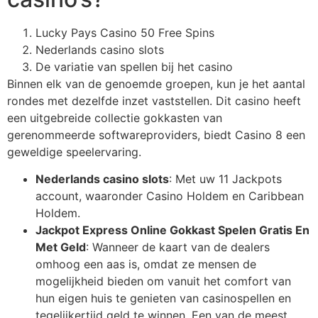
Lucky Pays Casino 50 Free Spins
Nederlands casino slots
De variatie van spellen bij het casino
Binnen elk van de genoemde groepen, kun je het aantal
rondes met dezelfde inzet vaststellen. Dit casino heeft
een uitgebreide collectie gokkasten van
gerenommeerde softwareproviders, biedt Casino 8 een
geweldige speelervaring.
Nederlands casino slots
:
Met uw 11 Jackpots
account, waaronder Casino Holdem en Caribbean
Holdem.
Jackpot Express Online Gokkast Spelen Gratis En
Met Geld
:
Wanneer de kaart van de dealers
omhoog een aas is, omdat ze mensen de
mogelijkheid bieden om vanuit het comfort van
hun eigen huis te genieten van casinospellen en
tegelijkertijd geld te winnen. Een van de meest