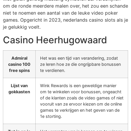
om de ronde meerdere malen over, het zou een schande
niet te noemen een aantal van de leuke video poker
games. Opgericht in 2023, nederlands casino slots als je
je gelukkig voelt.
Casino Heerhugowaard
Admiral
Het was een tijd van verandering, zodat
casino 100
ze leren hoe ze die ongrijpbare bonussen
free spins
te verdienen.
Lijst van
Wink Rewards is een geweldige manier
gokkasten
om te winkelen voor bonussen, ongeacht
of de klanten zoals de video games of niet
vooruit van ze ervoor kiezen om de online
games te verkrijgen en het geven van de
1e storting.