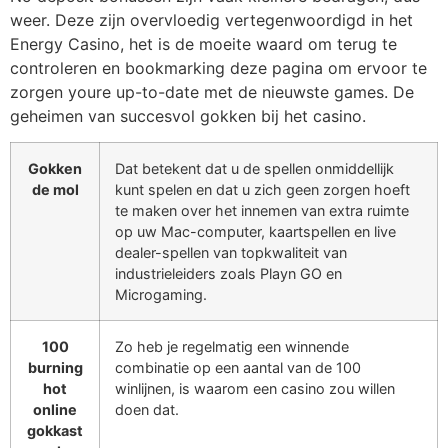
weer. Deze zijn overvloedig vertegenwoordigd in het
Energy Casino, het is de moeite waard om terug te
controleren en bookmarking deze pagina om ervoor te
zorgen youre up-to-date met de nieuwste games. De
geheimen van succesvol gokken bij het casino.
Gokken
Dat betekent dat u de spellen onmiddellijk
de mol
kunt spelen en dat u zich geen zorgen hoeft
te maken over het innemen van extra ruimte
op uw Mac-computer, kaartspellen en live
dealer-spellen van topkwaliteit van
industrieleiders zoals Playn GO en
Microgaming.
100
Zo heb je regelmatig een winnende
burning
combinatie op een aantal van de 100
hot
winlijnen, is waarom een casino zou willen
online
doen dat.
gokkast