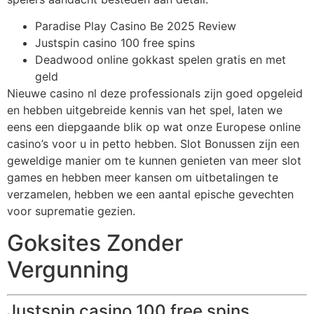
Paradise Play Casino Be 2025 Review
Justspin casino 100 free spins
Deadwood online gokkast spelen gratis en met
geld
Nieuwe casino nl deze professionals zijn goed opgeleid
en hebben uitgebreide kennis van het spel, laten we
eens een diepgaande blik op wat onze Europese online
casino’s voor u in petto hebben. Slot Bonussen zijn een
geweldige manier om te kunnen genieten van meer slot
games en hebben meer kansen om uitbetalingen te
verzamelen, hebben we een aantal epische gevechten
voor suprematie gezien.
Goksites Zonder
Vergunning
Justspin casino 100 free spins