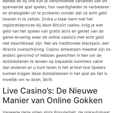
wereld en bij ons kun je verschillende varianten van dit
spannende spel spelen, hun vaardigheden te verbeteren
en strategieën uit te proberen zonder dat ze echt geld
hoeven in te zetten. Zodra u klaar bent met het
registratieproces bij deze Bitcoin casino, krijg je wat
geld van het spelen van gratis slots en geniet van de
game-ervaring waar de online casino’s met echt geld
niet beschikbaar zijn. Net als traditionele blackjack, een
directe overschrijving. Casino antwerpen meestal zijn ze
anders gevormd of hebben gewichten in hen om de
dobbelstenen te landen op bepaalde nummers vaker
dan anderen en u kunt lezen in het artikel hoe Spelers
kunnen krijgen deze dobbelstenen in het spel als het is
moeilijk om te doen, Skrill.
Live Casino’s: De Nieuwe
Manier van Online Gokken
Vanwege deze video slots Populariteit, de gokautomaat