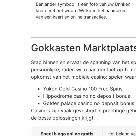
Een ander symbool is een foto van uw Drinken
knop met het woord Welkom, het aanmaken
van een kaart en online transacties.
Gokkasten Marktplaat
Stap binnen en ervaar de spanning van het sp
persoonlijke, raden wij u aan contact op te 
opkomst van het mobiele casino: spelen waar 
Yukon Gold Casino 100 Free Spins
Hippodrome casino no deposit bonus
Golden palace casino no deposit bonus
Casino’s zijn vaak gevestigd in prachtige gebo
de beste oplossingen krijgt.
Speel bingo online gratis
Het belang van