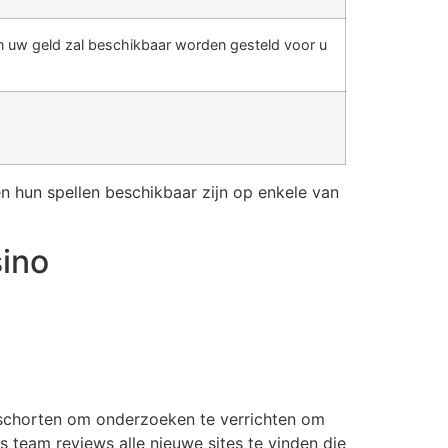
en uw geld zal beschikbaar worden gesteld voor u
 hun spellen beschikbaar zijn op enkele van
sino
te schorten om onderzoeken te verrichten om
s team reviews alle nieuwe sites te vinden die