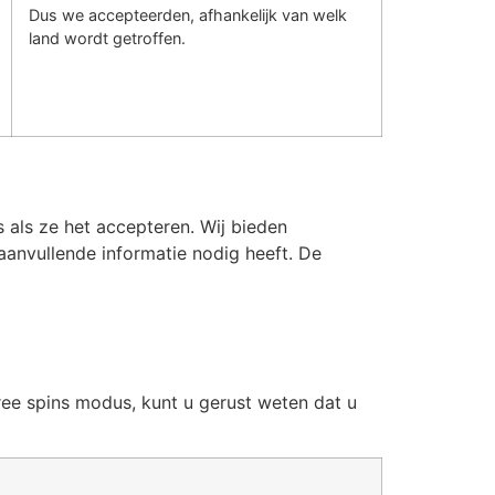
Dus we accepteerden, afhankelijk van welk
land wordt getroffen.
 als ze het accepteren. Wij bieden
aanvullende informatie nodig heeft. De
 Free spins modus, kunt u gerust weten dat u