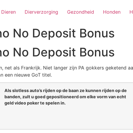
Dieren
Dierverzorging
Gezondheid
Honden
H
o No Deposit Bonus
o No Deposit Bonus
, net als Frankrijk. Niet langer zijn PA gokkers geketend 
 een nieuwe GoT titel.
Als slotless auto’s rijden op de baan ze kunnen rijden op de
banden, zult u goed gepositioneerd om elke vorm van echt
geld video poker te spelen in.